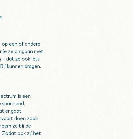
ng
– op een of andere
er je ze omgaan met
n – dat ze ook iets
Bij kunnen dragen.
pectrum is een
o spannend,
at er gaat
tvaart doen zoals
neem ze bij de
. Zodat ook zij het