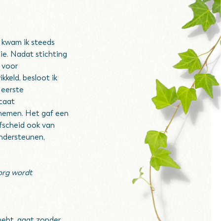
– kwam ik steeds
e. Nadat stichting
 voor
kkeld, besloot ik
 eerste
icaat
 nemen. Het gaf een
fscheid ook van
ondersteunen,
org wordt
 hebt, gaat zonder