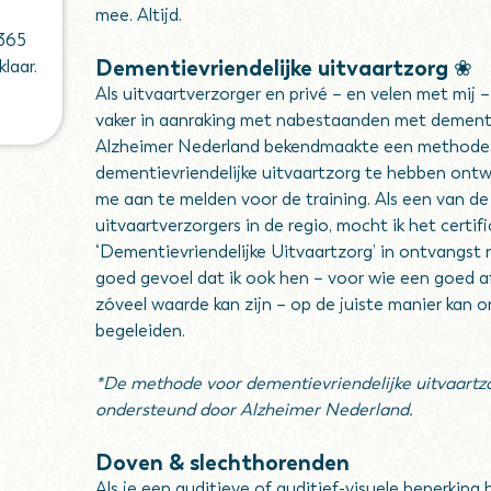
mee. Altijd.
 365
Dementievriendelijke uitvaartzorg ❀
klaar.
Als uitvaartverzorger en privé – en velen met mij 
vaker in aanraking met nabestaanden met dementi
Alzheimer Nederland bekendmaakte een methode
dementievriendelijke uitvaartzorg te hebben ontwi
me aan te melden voor de training. Als een van de
uitvaartverzorgers in de regio, mocht ik het certif
‘Dementievriendelijke Uitvaartzorg’ in ontvangst
goed gevoel dat ik ook hen – voor wie een goed a
zóveel waarde kan zijn – op de juiste manier kan 
begeleiden.
*De methode voor dementievriendelijke uitvaartz
ondersteund door Alzheimer Nederland.
Doven & slechthorenden
Als je een auditieve of auditief-visuele beperking