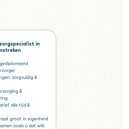
orgspecialist in
mstreken
 gediplomeerd
erzorger
en, zorgvuldig &
erzorging &
ring
ief, alle tijd &
chaal, groot in eigenheid
nemen zoals ú dat wilt