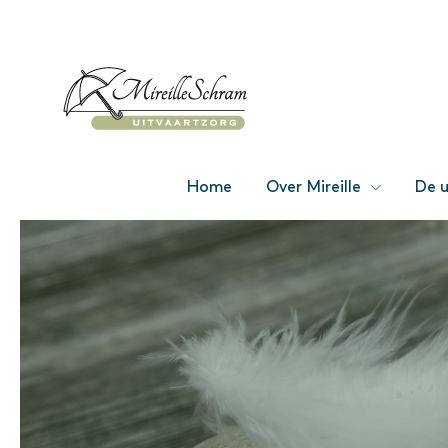
Home
Over Mireille
De u