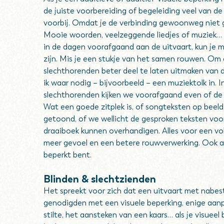
de juiste voorbereiding of begeleiding veel van de
voorbij. Omdat je de verbinding gewoonweg niet 
Mooie woorden, veelzeggende liedjes of muziek… h
in de dagen voorafgaand aan de uitvaart, kun je 
zijn. Mis je een stukje van het samen rouwen. Om
slechthorenden beter deel te laten uitmaken van d
ik waar nodig – bijvoorbeeld – een muziektolk in. I
slechthorenden kijken we voorafgaand even of de 
Wat een goede zitplek is, of songteksten op bee
getoond, of we wellicht de gesproken teksten voo
draaiboek kunnen overhandigen. Alles voor een vol
meer gevoel en een betere rouwverwerking. Ook al
beperkt bent.
Blinden & slechtzienden
Het spreekt voor zich dat een uitvaart met nabe
genodigden met een visuele beperking, enige aanp
stilte, het aansteken van een kaars… als je visueel 