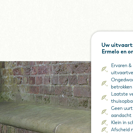
Uw uitvaartz
Ermelo en o
Ervaren &
uitvaartv
Ongedwong
betrokken
Laatste v
thuisopba
Geen uurtar
aandacht
Klein in s
Afscheid 