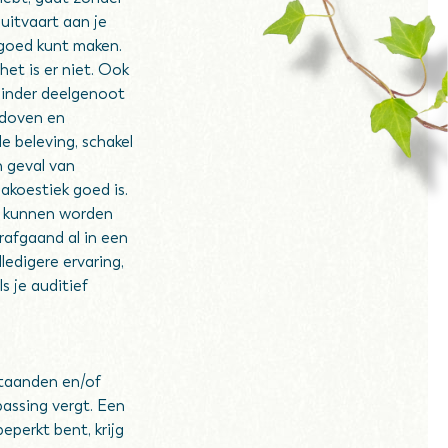
 uitvaart aan je
goed kunt maken.
et is er niet. Ook
minder deelgenoot
 doven en
e beleving, schakel
n geval van
akoestiek goed is.
ld kunnen worden
rafgaand al in een
ledigere ervaring,
s je auditief
staanden en/of
assing vergt. Een
beperkt bent, krijg