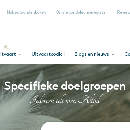
NabestaandenLoket
Online condoleanceregister
Revie
itvaart
Uitvaartcodicil
Blogs en nieuws
Co
Specifieke doelgroepen
Iedereen telt mee. Altijd.