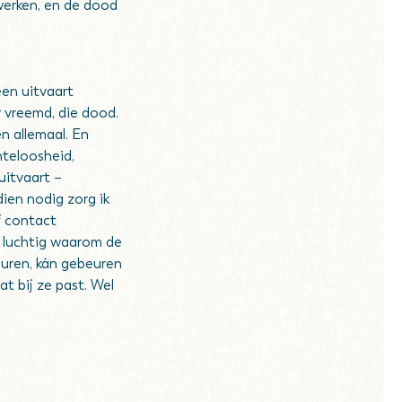
werken, en de dood
een uitvaart
 vreemd, die dood.
n allemaal. En
hteloosheid,
uitvaart –
ien nodig zorg ik
f contact
ze luchtig waarom de
beuren, kán gebeuren
t bij ze past. Wel