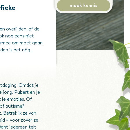
maak kennis
fieke
een overlijden, of de
k nog eens niet
e ermee om moet gaan,
dan is het nóg
itdaging. Omdat je
 jong. Pubert en je
 je emoties. Of
of autisme?
. Betrek ik ze van
id – voor zover ze
Want iedereen telt